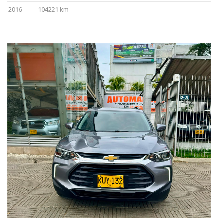
2016
104221 km