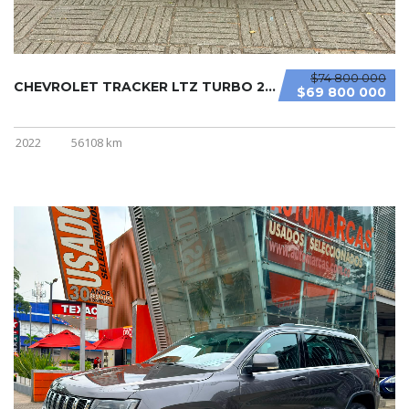
$74 800 000
CHEVROLET TRACKER LTZ TURBO 2022
$69 800 000
2022
56108 km