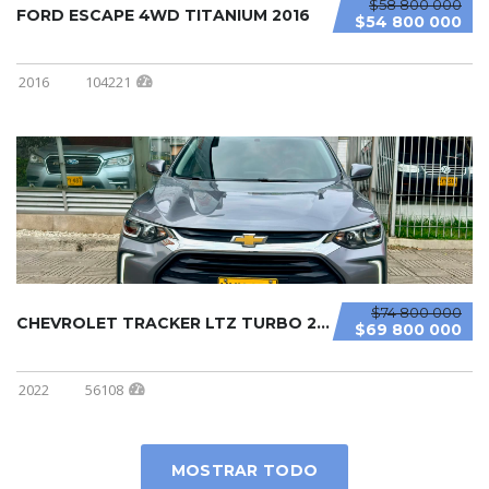
$58 800 000
FORD ESCAPE 4WD TITANIUM 2016
$54 800 000
2016
104221
$74 800 000
CHEVROLET TRACKER LTZ TURBO 2022
$69 800 000
2022
56108
MOSTRAR TODO