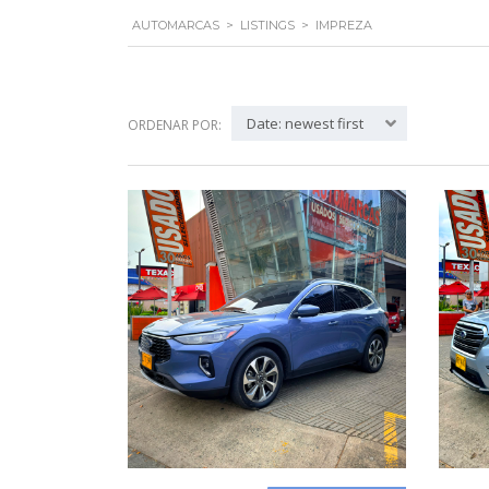
AUTOMARCAS
>
LISTINGS
>
IMPREZA
Date: newest first
ORDENAR POR: