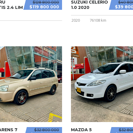
RU
SUZUKI CELERIO
$128 800 000
$40 80
$119 800 000
$39 80
IS 2.4 LIM
1.0 2020
2020
76108 km
ARENS 7
MAZDA 5
$32 800 000
$32 80