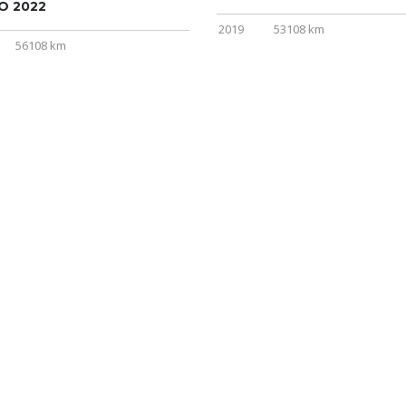
O 2022
2019
53108 km
56108 km