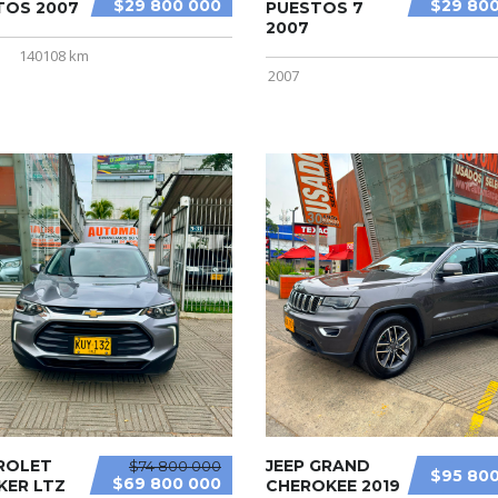
$29 800 000
$29 80
TOS 2007
PUESTOS 7
2007
140108 km
2007
ROLET
JEEP GRAND
$74 800 000
$95 80
$69 800 000
KER LTZ
CHEROKEE 2019