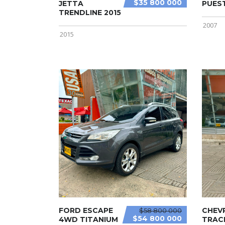
$35 800 000
JETTA
PUES
TRENDLINE 2015
2007
2015
FORD ESCAPE
CHEV
$58 800 000
$54 800 000
4WD TITANIUM
TRAC