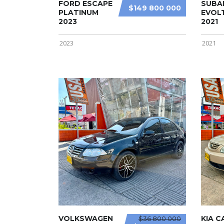
FORD ESCAPE
SUBA
$149 800 000
PLATINUM
EVOLT
2023
2021
2023
2021
VOLKSWAGEN
KIA C
$36 800 000