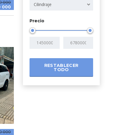
0 000
Cilindraje
0 000
Precio
RESTABLECER
TODO
0 000