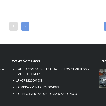
1
2
CONTÁCTENOS
G
 el
CALLE 9 CON 44 ESQUINA, BARRIO LOS CÁMBULOS –
CALI – COLOMBIA
+57 3226061983
COMPRA Y VENTA: 3226061983
CORREO : VENTAS@AUTOMARCAS.COM.CO