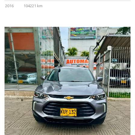
2016
104221 km