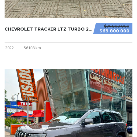
$74 800 000
CHEVROLET TRACKER LTZ TURBO 2022
$69 800 000
2022
56108 km