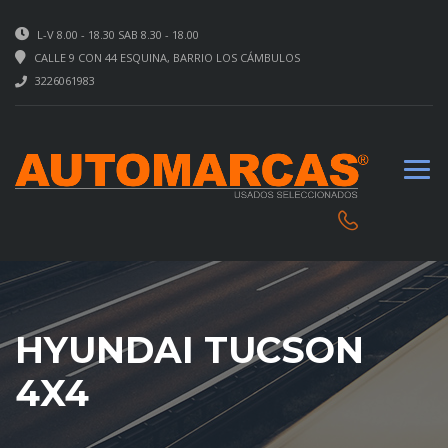
L-V 8.00 - 18.30 SAB 8.30 - 18.00
CALLE 9 CON 44 ESQUINA, BARRIO LOS CÁMBULOS
3226061983
HYUNDAI TUCSON
4X4