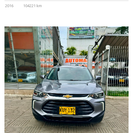
2016
104221 km