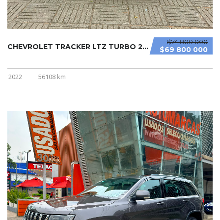
$74 800 000
CHEVROLET TRACKER LTZ TURBO 2022
$69 800 000
2022
56108 km