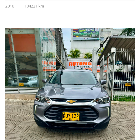
2016
104221 km