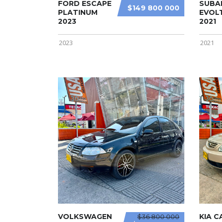
FORD ESCAPE
SUBA
$149 800 000
PLATINUM
EVOLT
2023
2021
2023
2021
VOLKSWAGEN
KIA C
$36 800 000