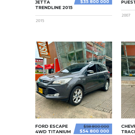
$35 800 000
JETTA
PUES
TRENDLINE 2015
2007
2015
FORD ESCAPE
CHEV
$58 800 000
$54 800 000
4WD TITANIUM
TRAC