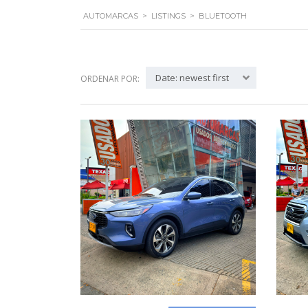
AUTOMARCAS
>
LISTINGS
>
BLUETOOTH
Date: newest first
ORDENAR POR: