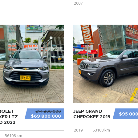
2007
ROLET
JEEP GRAND
$74 800 000
$95 800
$69 800 000
KER LTZ
CHEROKEE 2019
O 2022
2019
53108 km
56108 km