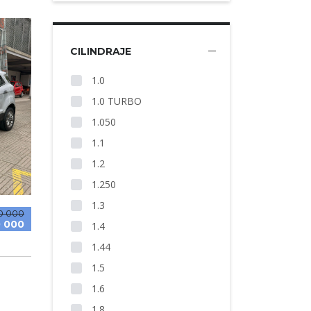
CILINDRAJE
1.0
1.0 TURBO
1.050
1.1
1.2
1.250
1.3
0 000
 000
1.4
1.44
1.5
1.6
1.8