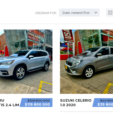
Date: newest first
ORDENAR POR:
RU
SUZUKI CELERIO
$128 800 000
$40 80
$119 800 000
$39 800
IS 2.4 LIM
1.0 2020