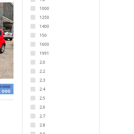
1000
1250
1400
150
1600
1991
2.0
2.2
2.3
0 000
2.4
 000
2.5
2.6
2.7
2.8
3.0