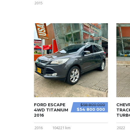
2015
FORD ESCAPE
CHEV
$58 800 000
$54 800 000
4WD TITANIUM
TRAC
2016
TURB
2016
104221 km
2022