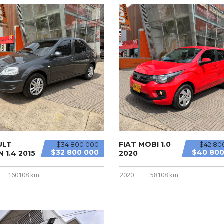
ULT
FIAT MOBI 1.0
$34 800 000
$42 80
$32 800 000
$40 800
 1.4 2015
2020
160108 km
2020
58108 km