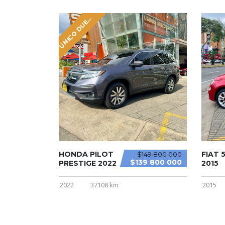
N
I
C
O
D
U
Ú
Ñ
O
E
HONDA PILOT
FIAT 
$149 800 000
$139 800 000
PRESTIGE 2022
2015
2022
37108 km
2015