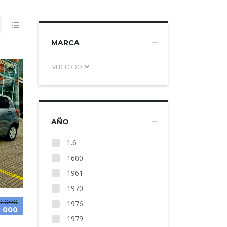
MARCA
VER TODO
AÑO
1.6
1600
1961
1970
0 000
1976
 000
1979