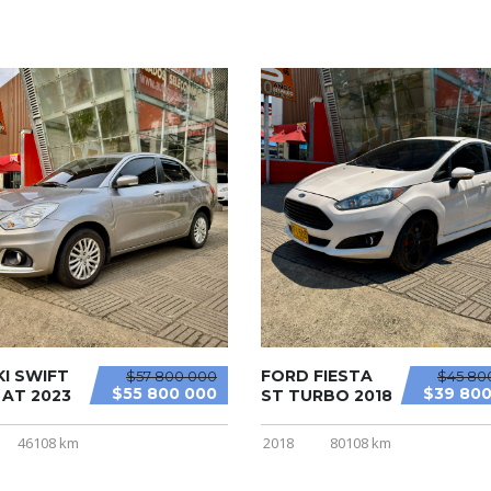
I SWIFT
FORD FIESTA
$57 800 000
$45 80
$55 800 000
$39 800
 AT 2023
ST TURBO 2018
46108 km
2018
80108 km