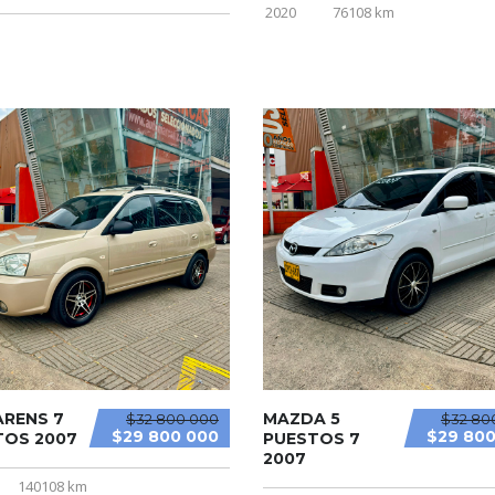
2020
76108 km
ARENS 7
MAZDA 5
$32 800 000
$32 80
$29 800 000
$29 800
TOS 2007
PUESTOS 7
2007
140108 km